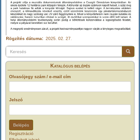
Rögzítés dátuma
2025. 02. 27.
Keresés
Keresés
Keresé
Katalógus belépés
Olvasójegy szám / e-mail cím
Jelszó
Regisztráció
Elfelejtett jelszó