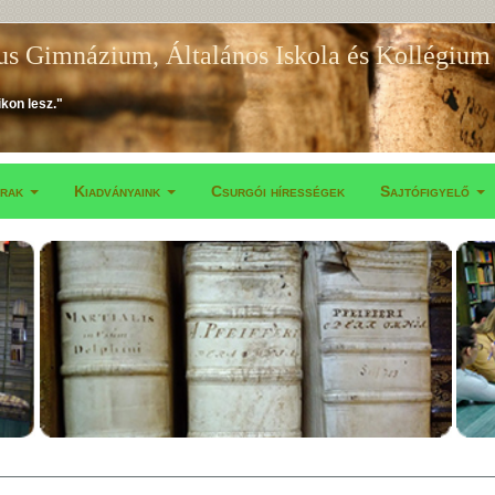
us Gimnázium, Általános Iskola és Kollégium
ikon lesz."
árak
Kiadványaink
Csurgói hírességek
Sajtófigyelő