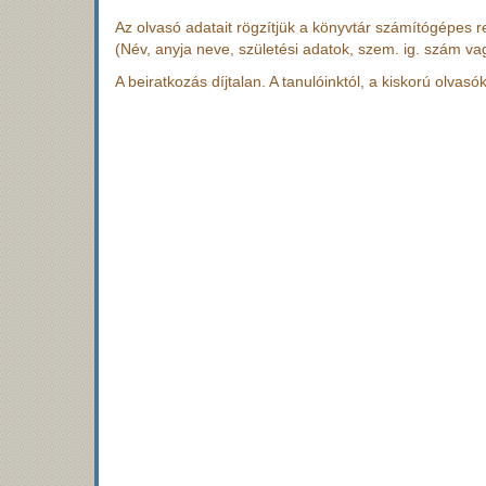
Az olvasó adatait rögzítjük a könyvtár számítógépes 
(Név, anyja neve, születési adatok, szem. ig. szám va
A beiratkozás díjtalan. A tanulóinktól, a kiskorú olvasók