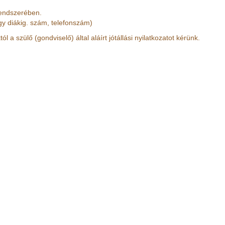
rendszerében.
gy diákig. szám, telefonszám)
tól a szülő (gondviselő) által aláírt jótállási nyilatkozatot kérünk.