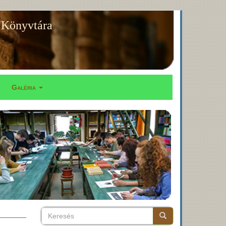
 Könyvtára
Galéria
Keresés
Keresés
Keresés