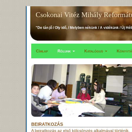
Ugrás
Csokonai Vitéz Mihály Reformát
a
tartalomra
"De tán jő / Oly idő, / Melyben nékünk / A vidékünk / Új Hél
Címlap
Rólunk
Katalógus
Könyvt
Fő
navigáció
BEIRATKOZÁS
A beiratkozás az első kölcsönzés alkalmával történik.