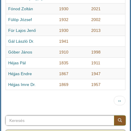
Fónod Zoltán
1930
2021
Fülöp József
1932
2002
Für Lajos Jenő
1930
2013
Gál László Dr.
1941
Góber János
1910
1998
Héjas Pál
1835
1911
Héjjas Endre
1867
1947
Héjjas Imre Dr.
1869
1957
Oldalszámozás
Követk
››
oldal
Keresés
Keresés
Keresé