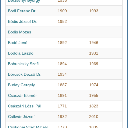
Berzsenyi György
1938
Bódi Ferenc Dr.
1909
1993
Bódis József Dr.
1952
Bódis Mózes
Bodó Jenő
1892
1946
Bodola László
1931
Bohuniczky Szefi
1894
1969
Börcsök Dezső Dr.
1934
Buday Gergely
1887
1974
Császár Elemér
1891
1955
Császári Lózsi Pál
1771
1823
Csíkvár József
1932
2010
Csokonai Vitéz Mihály
1773
1805