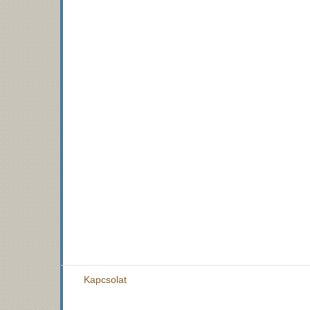
Kapcsolat
Felhasználói
Lábléc
fiók
menü