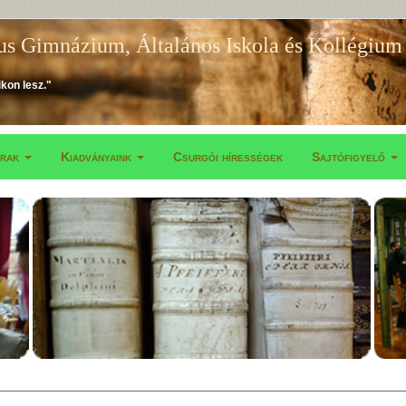
us Gimnázium, Általános Iskola és Kollégium
ikon lesz."
árak
Kiadványaink
Csurgói hírességek
Sajtófigyelő