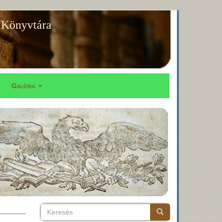
 Könyvtára
Galéria
Keresés
Keresés
Keresés