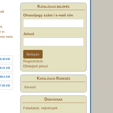
Katalógus belépés
nak
Olvasójegy szám / e-mail cím
t,
z e-
Jelszó
emmi nem
6.49 KB
Regisztráció
Elfelejtett jelszó
8.21 KB
80.6 KB
Katalógus Keresés
7.85 KB
Kereső
Diákoknak
Feladatok, rejtvények