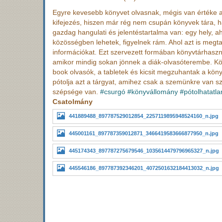
Egyre kevesebb könyvet olvasnak, mégis van értéke a 
kifejezés, hiszen már rég nem csupán könyvek tára, 
gazdag hangulati és jelentéstartalma van: egy hely, 
közösségben lehetek, figyelnek rám. Ahol azt is megt
információkat. Ezt szervezett formában könyvtárhaszn
amikor mindig sokan jönnek a diák-olvasóterembe. Köny
book olvasók, a tabletek és kicsit megzuhantak a kön
pótolja azt a tárgyat, amihez csak a szemünkre van s
szépsége van.
#csurgó
#könyvállomány
#pótolhatatl
Csatolmány
441889488_897787529012854_2257119895948524160_n.jpg
445001161_897787359012871_3466419583666877950_n.jpg
445174343_897787275679546_1035614479796965327_n.jpg
445546186_897787392346201_4072501632184413032_n.jpg