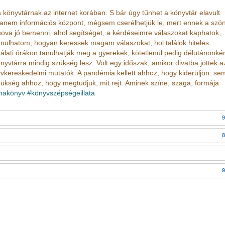
könyvtárnak az internet korában. S bár úgy tűnhet a könyvtár elavult
hanem információs központ, mégsem cserélhetjük le, mert ennek a szó
ahova jó bemenni, ahol segítséget, a kérdéseimre válaszokat kaphatok,
anulhatom, hogyan keressek magam válaszokat, hol találok hiteles
álati órákon tanulhatják meg a gyerekek, kötetlenül pedig délutánonkén
vtárra mindig szükség lesz. Volt egy időszak, amikor divatba jöttek a
yvkereskedelmi mutatók. A pandémia kellett ahhoz, hogy kiderüljön: s
zükség ahhoz, hogy megtudjuk, mit rejt. Aminek színe, szaga, formája:
anakönyv
#könyvszépségeillata
9
8
9