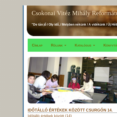
Ugrás
Csokonai Vitéz Mihály Reformát
a
tartalomra
"De tán jő / Oly idő, / Melyben nékünk / A vidékünk / Új Hél
Címlap
Rólunk
Katalógus
Könyvt
Fő
navigáció
IDŐTÁLLÓ ÉRTÉKEK KÖZÖTT CSURGÓN 14.
Időtálló értékek között (14)