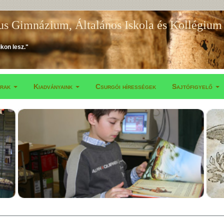
us Gimnázium, Általános Iskola és Kollégium
ikon lesz."
árak
Kiadványaink
Csurgói hírességek
Sajtófigyelő