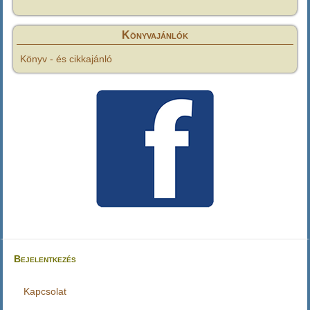
Könyvajánlók
Könyv - és cikkajánló
Bejelentkezés
Felhasználói
fiók
Kapcsolat
Lábléc
menüje