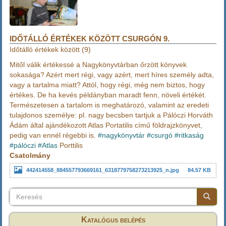
IDŐTÁLLÓ ÉRTÉKEK KÖZÖTT CSURGÓN 9.
Időtálló értékek között (9)
Mitől válik értékessé a Nagykönyvtárban őrzött könyvek
sokasága? Azért mert régi, vagy azért, mert híres személy adta,
vagy a tartalma miatt? Attól, hogy régi, még nem biztos, hogy
értékes. De ha kevés példányban maradt fenn, növeli értékét.
Természetesen a tartalom is meghatározó, valamint az eredeti
tulajdonos személye: pl. nagy becsben tartjuk a Pálóczi Horváth
Ádám által ajándékozott Atlas Portatilis című földrajzkönyvet,
pedig van ennél régebbi is.
#nagykönyvtár
#csurgó
#ritkaság
#pálóczi
#Atlas
Porttilis
Csatolmány
442414558_884557793669161_6318779758273213925_n.jpg
84.57 KB
Keresés
Keresés
Keresé
Katalógus belépés