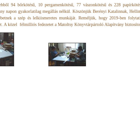
bből 94 bőrkötésű, 10 pergamenkötésű, 77 vászonkötésű és 228 papírköt
ány napon gyakorlatilag megállás nélkül. Köszönjük Berényi Katalinnak, Helli
betnek a szép és lelkiismeretes munkáját. Reméljük, hogy 2019-ben folytat
. A közel félmilliós fedezetet a Matoltsy Könyvtárpártoló Alapítvány biztosíto