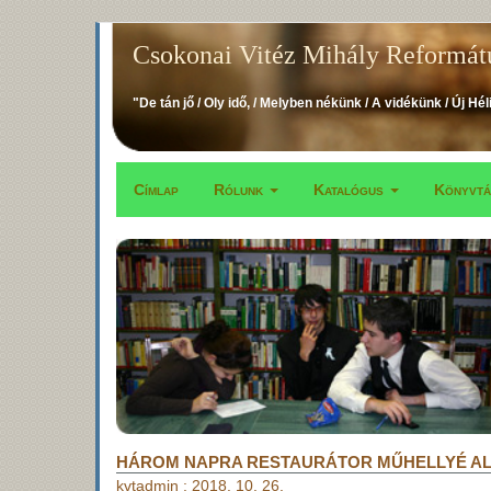
Ugrás
Csokonai Vitéz Mihály Reformát
a
tartalomra
"De tán jő / Oly idő, / Melyben nékünk / A vidékünk / Új Hél
Címlap
Rólunk
Katalógus
Könyvt
Fő
navigáció
HÁROM NAPRA RESTAURÁTOR MŰHELLYÉ AL
kvtadmin
:
2018. 10. 26.