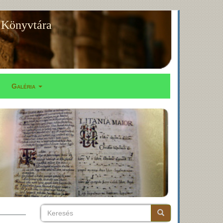
 Könyvtára
Galéria
Keresés
Keresés
Keresés