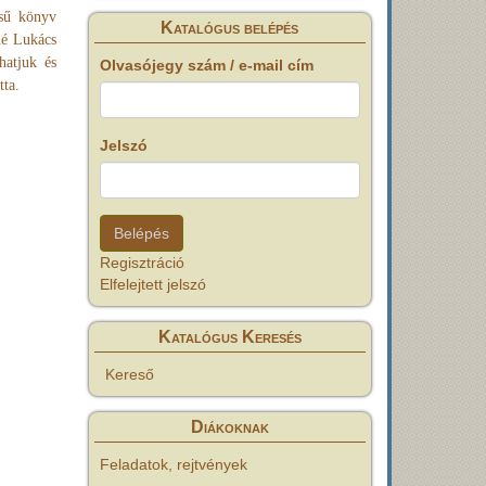
ésű könyv
Katalógus belépés
né Lukács
hatjuk és
Olvasójegy szám / e-mail cím
tta.
Jelszó
Regisztráció
Elfelejtett jelszó
Katalógus Keresés
Kereső
Diákoknak
Feladatok, rejtvények