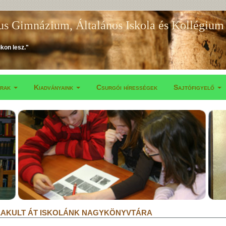
us Gimnázium, Általános Iskola és Kollégium
ikon lesz."
árak
Kiadványaink
Csurgói hírességek
Sajtófigyelő
AKULT ÁT ISKOLÁNK NAGYKÖNYVTÁRA