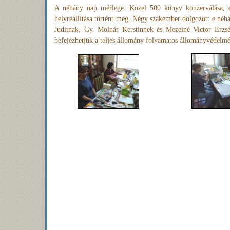
A néhány nap mérlege. Közel 500 könyv konzerválása, e
helyreállítása történt meg. Négy szakember dolgozott e néh
Juditnak, Gy. Molnár Kerstinnek és Mezeiné Victor Erzsé
befejezhetjük a teljes állomány folyamatos állományvédelmét