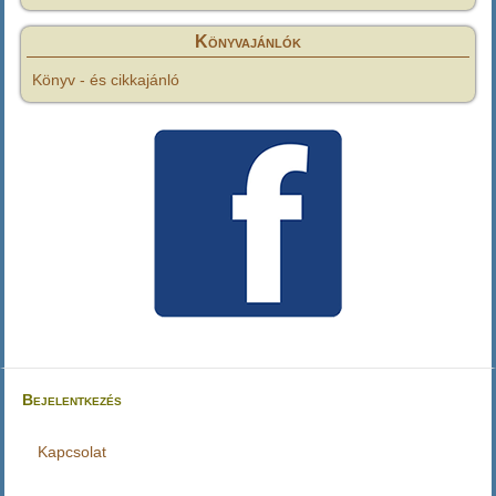
Könyvajánlók
Könyv - és cikkajánló
Bejelentkezés
Felhasználói
fiók
Kapcsolat
Lábléc
menüje
menü