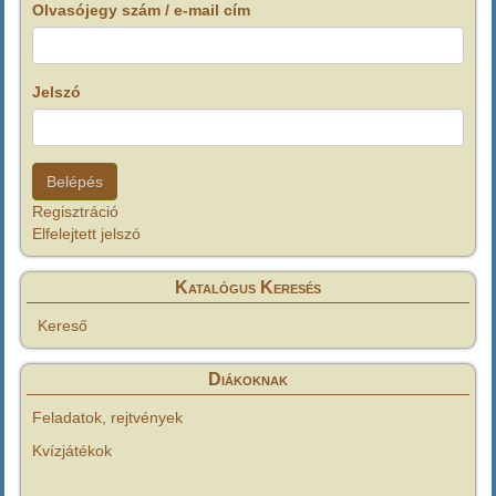
Olvasójegy szám / e-mail cím
Jelszó
Regisztráció
Elfelejtett jelszó
Katalógus Keresés
Kereső
Diákoknak
Feladatok, rejtvények
Kvízjátékok