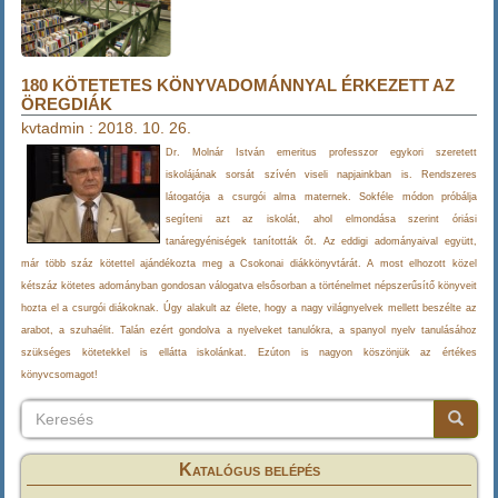
180 KÖTETETES KÖNYVADOMÁNNYAL ÉRKEZETT AZ
ÖREGDIÁK
kvtadmin
:
2018. 10. 26.
Dr. Molnár István emeritus professzor egykori szeretett
iskolájának sorsát szívén viseli napjainkban is. Rendszeres
látogatója a csurgói alma maternek. Sokféle módon próbálja
segíteni azt az iskolát, ahol elmondása szerint óriási
tanáregyéniségek tanították őt. Az eddigi adományaival együtt,
már több száz kötettel ajándékozta meg a Csokonai diákkönyvtárát. A most elhozott közel
kétszáz kötetes adományban gondosan válogatva elsősorban a történelmet népszerűsítő könyveit
hozta el a csurgói diákoknak. Úgy alakult az élete, hogy a nagy világnyelvek mellett beszélte az
arabot, a szuhaélit. Talán ezért gondolva a nyelveket tanulókra, a spanyol nyelv tanulásához
szükséges kötetekkel is ellátta iskolánkat. Ezúton is nagyon köszönjük az értékes
könyvcsomagot!
Keresés
Keresés
Keresé
Katalógus belépés