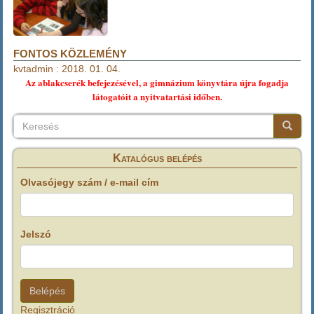
FONTOS KÖZLEMÉNY
kvtadmin
:
2018. 01. 04.
Az ablakcserék befejezésével, a gimnázium könyvtára újra fogadja
látogatóit a nyitvatartási időben.
Keresés
Keresés
Keresé
Katalógus belépés
Olvasójegy szám / e-mail cím
Jelszó
Regisztráció