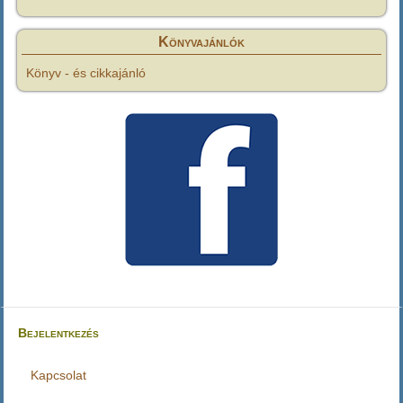
Könyvajánlók
Könyv - és cikkajánló
Bejelentkezés
Felhasználói
fiók
Kapcsolat
Lábléc
menüje