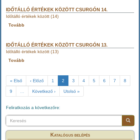
között
Csurgón
IDŐTÁLLÓ ÉRTÉKEK KÖZÖTT CSURGÓN 14.
15.
Időtálló értékek között (14)
)
Tovább
(Időtálló
értékek
között
Csurgón
IDŐTÁLLÓ ÉRTÉKEK KÖZÖTT CSURGÓN 13.
14.)
Időtálló értékek között (13)
Tovább
(Időtálló
értékek
között
Oldalszámozás
Csurgón
Első
« Első
Előző
‹ Előző
Oldal
1
Jelenlegi
2
Oldal
3
Oldal
4
Oldal
5
Oldal
6
Oldal
7
Oldal
8
13.)
oldal
oldal
oldal
Oldal
9
…
Következő
Következő ›
Utolsó
Utolsó »
oldal
oldal
Feliratkozás a következőre:
Keresés
Keresés
Keresé
Katalógus belépés