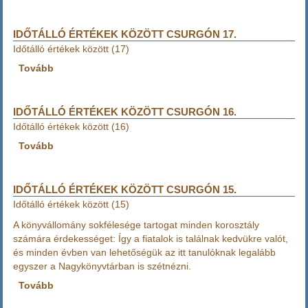
értékek
között
(18))
IDŐTÁLLÓ ÉRTÉKEK KÖZÖTT CSURGÓN 17.
Időtálló értékek között (17)
Tovább
(Időtálló
értékek
között
Csurgón
IDŐTÁLLÓ ÉRTÉKEK KÖZÖTT CSURGÓN 16.
17.
Időtálló értékek között (16)
)
Tovább
(Időtálló
értékek
között
Csurgón
IDŐTÁLLÓ ÉRTÉKEK KÖZÖTT CSURGÓN 15.
16.
Időtálló értékek között (15)
)
A könyvállomány sokfélesége tartogat minden korosztály
számára érdekességet: Így a fiatalok is találnak kedvükre valót,
és minden évben van lehetőségük az itt tanulóknak legalább
egyszer a Nagykönyvtárban is szétnézni.
Tovább
(Időtálló
értékek