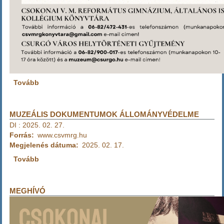
Tovább
(MEGHÍVÓ
-
2025
MÁJUS
MUZEÁLIS DOKUMENTUMOK ÁLLOMÁNYVÉDELME
10
DI
:
2025. 02. 27.
-
Forrás
www.csvmrg.hu
)
Megjelenés dátuma
2025. 02. 17.
Tovább
(Muzeális
dokumentumok
állományvédelme
)
MEGHÍVÓ